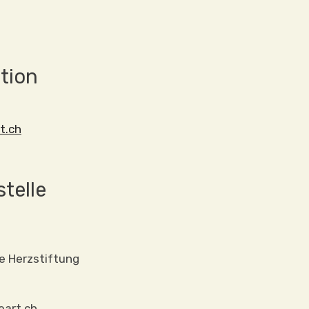
ation
t.ch
telle
e Herzstiftung
eart.ch