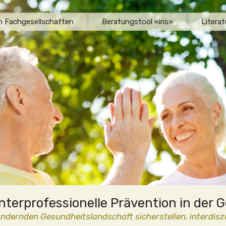
en Fachgesellschaften
Beratungstool «iris»
Literat
nterprofessionelle Prävention in der
ändernden Gesundheitslandschaft sicherstellen, interdiszi