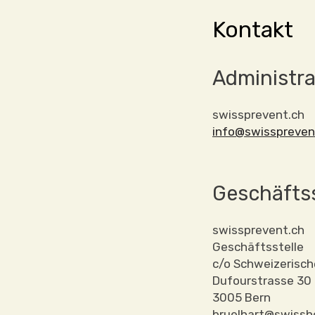
Kontakt
Administr
swissprevent.ch
info@swisspreven
Geschäftss
swissprevent.ch
Geschäftsstelle
c/o Schweizerisch
Dufourstrasse 30
3005 Bern
bruelhart@swissh